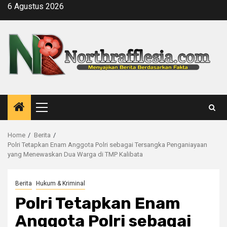
Skip
6 Agustus 2026
to
content
Primary
Menu
Home
Berita
Polri Tetapkan Enam Anggota Polri sebagai Tersangka Penganiayaan
yang Menewaskan Dua Warga di TMP Kalibata
Berita
Hukum & Kriminal
Polri Tetapkan Enam
Anggota Polri sebagai