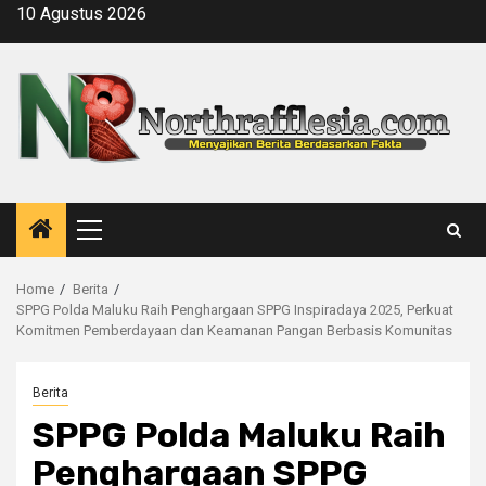
Skip
10 Agustus 2026
to
content
Primary
Menu
Home
Berita
SPPG Polda Maluku Raih Penghargaan SPPG Inspiradaya 2025, Perkuat
Komitmen Pemberdayaan dan Keamanan Pangan Berbasis Komunitas
Berita
SPPG Polda Maluku Raih
Penghargaan SPPG