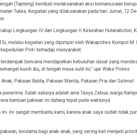
 Tengah (Tapteng) kembali melaksanakan aksi kemanusiaan berup
matan Tukka. Kegiatan yang dilaksanakan pada hari Jumat, 12 D
or.
encakup Lingkungan IV dan Lingkungan II Kelurahan Hutanabolon,
Si, melalui kegiatan yang dipimpin oleh Wakapolres Kompol M. Is
 kepedulian Polri terhadap masyarakat.
g terdampak bencana mendapatkan kebutuhan dasar yang mendesak
angat kasih ibu, di tengah masa sulit ini,” ujar Waka Polres
 Anak, Pakaian Balita, Pakaian Wanita, Pakaian Pria dan Selimut
ga penerima. Salah satunya adalah ama Tasya Zebua, warga Ka
na bantuan pakaian ini datang tepat pada waktunya.
 ini. Ini sangat membantu kami, karena anak saya sudah tidak pun
aian, terutama bagi anak-anak, yang sering kali menjadi priori