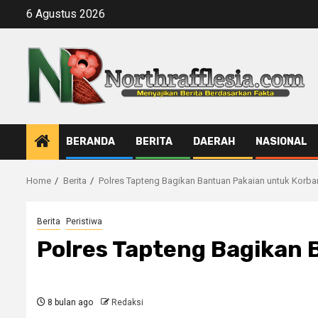
Skip
6 Agustus 2026
to
content
BERANDA
BERITA
DAERAH
NASIONAL
Home
Berita
Polres Tapteng Bagikan Bantuan Pakaian untuk Korban
Berita
Peristiwa
Polres Tapteng Bagikan 
8 bulan ago
Redaksi