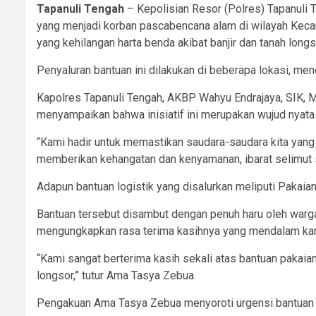
Tapanuli Tengah
– Kepolisian Resor (Polres) Tapanuli
yang menjadi korban pascabencana alam di wilayah Keca
yang kehilangan harta benda akibat banjir dan tanah longs
Penyaluran bantuan ini dilakukan di beberapa lokasi, m
Kapolres Tapanuli Tengah, AKBP Wahyu Endrajaya, SIK, M.
menyampaikan bahwa inisiatif ini merupakan wujud nyata
“Kami hadir untuk memastikan saudara-saudara kita yan
memberikan kehangatan dan kenyamanan, ibarat selimut seh
Adapun bantuan logistik yang disalurkan meliputi Pakaian
Bantuan tersebut disambut dengan penuh haru oleh war
mengungkapkan rasa terima kasihnya yang mendalam kare
“Kami sangat berterima kasih sekali atas bantuan pakaian
longsor,” tutur Ama Tasya Zebua.
Pengakuan Ama Tasya Zebua menyoroti urgensi bantuan pak