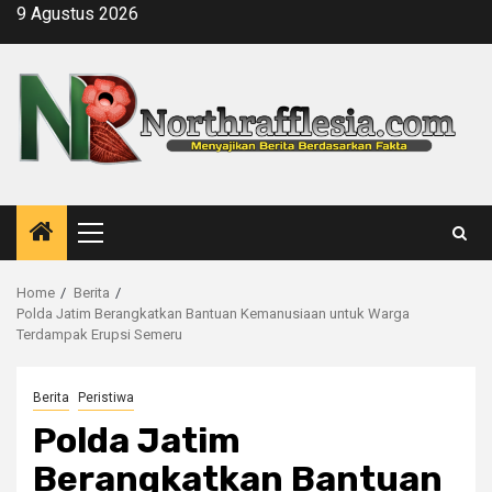
Skip
9 Agustus 2026
to
content
Primary
Menu
Home
Berita
Polda Jatim Berangkatkan Bantuan Kemanusiaan untuk Warga
Terdampak Erupsi Semeru
Berita
Peristiwa
Polda Jatim
Berangkatkan Bantuan