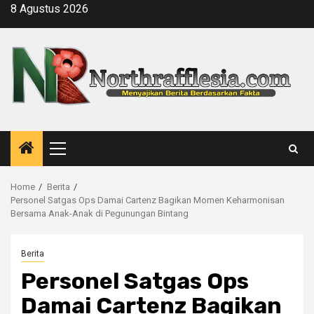
Skip
8 Agustus 2026
to
content
Primary
Menu
Home
Berita
Personel Satgas Ops Damai Cartenz Bagikan Momen Keharmonisan
Bersama Anak-Anak di Pegunungan Bintang
Berita
Personel Satgas Ops
Damai Cartenz Bagikan