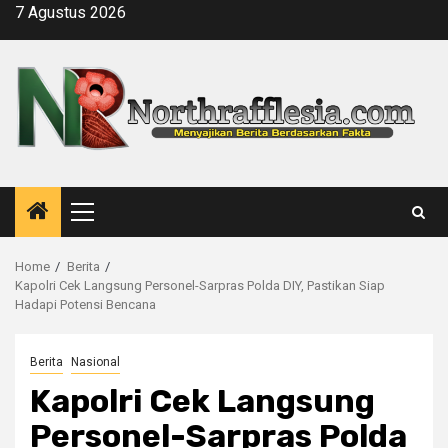
Skip
7 Agustus 2026
to
content
Primary
Menu
Home
Berita
Kapolri Cek Langsung Personel-Sarpras Polda DIY, Pastikan Siap
Hadapi Potensi Bencana
Berita
Nasional
Kapolri Cek Langsung
Personel-Sarpras Polda