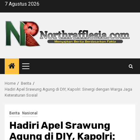
Skip
7 Agustus 2026
to
content
Primary
Menu
Home
Berita
Hadiri Apel Srawung Agung di DIY, Kapolri: Sinergi dengan Warga Jaga
Keteraturan Sosial
Berita
Nasional
Hadiri Apel Srawung
Agung di DIY, Kapolri: