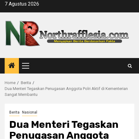
Skip
7 Agustus 2026
to
content
Primary
Menu
Home
Berita
Dua Menteri Tegaskan Penugasan Anggota Polri Aktif di Kementerian
Sangat Membantu
Berita
Nasional
Dua Menteri Tegaskan
Penugasan Anggota