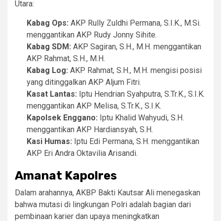
Utara:
Kabag Ops:
AKP Rully Zuldhi Permana, S.I.K., M.Si.
menggantikan AKP Rudy Jonny Sihite.
Kabag SDM:
AKP Sagiran, S.H., M.H. menggantikan
AKP Rahmat, S.H., M.H.
Kabag Log:
AKP Rahmat, S.H., M.H. mengisi posisi
yang ditinggalkan AKP Aljum Fitri.
Kasat Lantas:
Iptu Hendrian Syahputra, S.Tr.K., S.I.K.
menggantikan AKP Melisa, S.Tr.K., S.I.K.
Kapolsek Enggano:
Iptu Khalid Wahyudi, S.H.
menggantikan AKP Hardiansyah, S.H.
Kasi Humas:
Iptu Edi Permana, S.H. menggantikan
AKP Eri Andra Oktavilia Arisandi.
Amanat Kapolres
​Dalam arahannya, AKBP Bakti Kautsar Ali menegaskan
bahwa mutasi di lingkungan Polri adalah bagian dari
pembinaan karier dan upaya meningkatkan