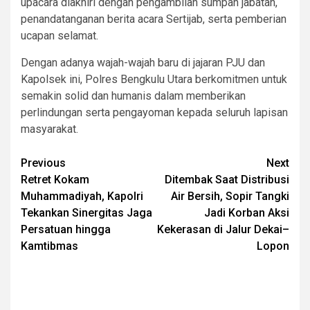
upacara diakhiri dengan pengambilan sumpah jabatan,
penandatanganan berita acara Sertijab, serta pemberian
ucapan selamat.
​Dengan adanya wajah-wajah baru di jajaran PJU dan
Kapolsek ini, Polres Bengkulu Utara berkomitmen untuk
semakin solid dan humanis dalam memberikan
perlindungan serta pengayoman kepada seluruh lapisan
masyarakat.
Post
Previous
Next
Retret Kokam
Ditembak Saat Distribusi
navigation
Muhammadiyah, Kapolri
Air Bersih, Sopir Tangki
Tekankan Sinergitas Jaga
Jadi Korban Aksi
Persatuan hingga
Kekerasan di Jalur Dekai–
Kamtibmas
Lopon