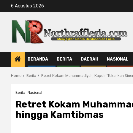
Skip
6 Agustus 2026
to
content
BERANDA
BERITA
DAERAH
NASIONAL
Home
Berita
Retret Kokam Muhammadiyah, Kapolri Tekankan Sine
Berita
Nasional
Retret Kokam Muhammadi
hingga Kamtibmas