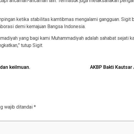
n hadapi ancaman-ancaman lain. Termasuk juga melaksanakan pe
mpingan ketika stabilitas kamtibmas mengalami gangguan. Sigit
aborasi demi kemajuan Bangsa Indonesia.
mmadiyah yang bagi kami Muhammadiyah adalah sahabat sejati kami
gkatkan,” tutup Sigit.
 dan keilmuan.
AKBP Bakti Kautsar 
g wajib ditandai
*