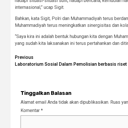
hadapi situasi-situasi sulit, hadapi bencana, kemudia
internasional,” ucap Sigit.
Bahkan, kata Sigit, Polri dan Muhammadiyah terus berda
Muhammadiyah terus meningkatkan sinergisitas dan kol
“Saya kira ini adalah bentuk hubungan kita dengan Muha
yang sudah kita laksanakan ini terus pertahankan dan ditin
Post
Previous
Laboratorium Sosial Dalam Pemolisian berbasis riset
navigation
Tinggalkan Balasan
Alamat email Anda tidak akan dipublikasikan.
Ruas yan
Komentar
*