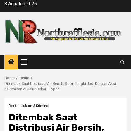
Skip
8 Agustus 2026
to
content
Primary
Menu
Home
Berita
Ditembak Saat Distribusi Air Bersih, Sopir Tangki Jadi Korban Aksi
Kekerasan di Jalur Dekai–Lopon
Berita
Hukum & Kriminal
Ditembak Saat
Distribusi Air Bersih,