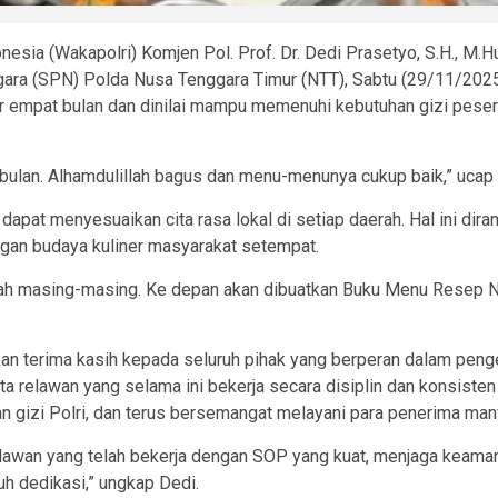
esia (Wakapolri) Komjen Pol. Prof. Dr. Dedi Prasetyo, S.H., M.H
ara (SPN) Polda Nusa Tenggara Timur (NTT), Sabtu (29/11/2025
r empat bulan dan dinilai mampu memenuhi kebutuhan gizi peserta
bulan. Alhamdulillah bagus dan menu-menunya cukup baik,” ucap 
apat menyesuaikan cita rasa lokal di setiap daerah. Hal ini dir
engan budaya kuliner masyarakat setempat.
ah masing-masing. Ke depan akan dibuatkan Buku Menu Resep N
n terima kasih kepada seluruh pihak yang berperan dalam penge
ta relawan yang selama ini bekerja secara disiplin dan konsist
 gizi Polri, dan terus bersemangat melayani para penerima manf
elawan yang telah bekerja dengan SOP yang kuat, menjaga keaman
h dedikasi,” ungkap Dedi.