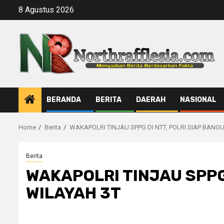
Skip
8 Agustus 2026
to
content
BERANDA
BERITA
DAERAH
NASIONAL
Home
Berita
WAKAPOLRI TINJAU SPPG DI NTT, POLRI SIAP BANGU
Berita
WAKAPOLRI TINJAU SPPG 
WILAYAH 3T