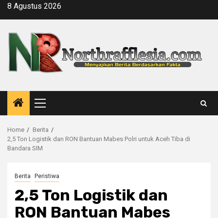
Skip
8 Agustus 2026
to
content
Primary
Menu
Home
Berita
2,5 Ton Logistik dan RON Bantuan Mabes Polri untuk Aceh Tiba di
Bandara SIM
Berita
Peristiwa
2,5 Ton Logistik dan
RON Bantuan Mabes