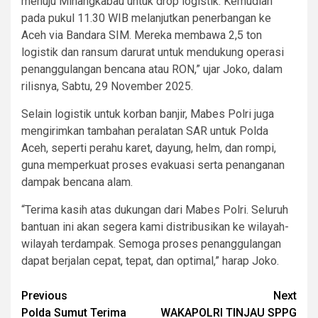
menuju Minangkabau untuk drop logistik. Kemudian
pada pukul 11.30 WIB melanjutkan penerbangan ke
Aceh via Bandara SIM. Mereka membawa 2,5 ton
logistik dan ransum darurat untuk mendukung operasi
penanggulangan bencana atau RON,” ujar Joko, dalam
rilisnya, Sabtu, 29 November 2025.
Selain logistik untuk korban banjir, Mabes Polri juga
mengirimkan tambahan peralatan SAR untuk Polda
Aceh, seperti perahu karet, dayung, helm, dan rompi,
guna memperkuat proses evakuasi serta penanganan
dampak bencana alam.
“Terima kasih atas dukungan dari Mabes Polri. Seluruh
bantuan ini akan segera kami distribusikan ke wilayah-
wilayah terdampak. Semoga proses penanggulangan
dapat berjalan cepat, tepat, dan optimal,” harap Joko.
Post
Previous
Next
Polda Sumut Terima
WAKAPOLRI TINJAU SPPG