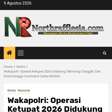
Skip
9 Agustus 2026
to
content
Primary
Menu
Home
Berita
Wakapolri: Operasi Ketupat 2026 Didukung Teknologi Canggih, Dari
Drone hingga Command Center Mobile
Berita
Nasional
Wakapolri: Operasi
Ketupat 2026 Didukung