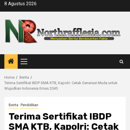
Skip
8 Agustus 2026
to
content
Primary
Menu
Home
Berita
Terima Sertifikat IBDP SMA KTB, Kapolri: Cetak Generasi Muda untuk
Wujudkan Indonesia Emas 2045
Berita
Pendidikan
Terima Sertifikat IBDP
SMA KTB, Kapolri: Cetak