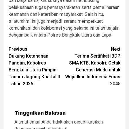
dan kerja sama, khususnya dalam mendukung
pelaksanaan tugas pemasyarakatan serta pemeliharaan
keamanan dan ketertiban masyarakat. Selain itu,
silaturahmi ini juga menjadi sarana memperkuat
komunikasi dan kolaborasi yang selama ini telah terjalin
dengan baik antara Polres Bengkulu Utara dan Lapa
Post
Previous
Next
Dukung Ketahanan
Terima Sertifikat IBDP
navigation
Pangan, Kapolres
SMA KTB, Kapolri: Cetak
Bengkulu Utara Pimpin
Generasi Muda untuk
Tanam Jagung Kuartal II
Wujudkan Indonesia Emas
Tahun 2026
2045
Tinggalkan Balasan
Alamat email Anda tidak akan dipublikasikan.
Ruas yang wajib ditandai
*