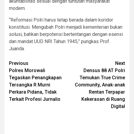
akuntabilitas sesuai dengan tuntutan masyarakat
modern.
“Reformasi Polri harus tetap berada dalam koridor
konstitusi. Mengubah Polri menjadi kementerian bukan
solusi, bahkan berpotensi bertentangan dengan esensi
dan mandat UUD NRI Tahun 1945,” pungkas Prof.
Juanda.
Post
Previous
Next
Polres Morowali
Densus 88 AT Polri
navigation
Tegaskan Penangkapan
Temukan True Crime
Tersangka R Murni
Community, Anak-anak
Perkara Pidana, Tidak
Rentan Terpapar
Terkait Profesi Jurnalis
Kekerasan di Ruang
Digital