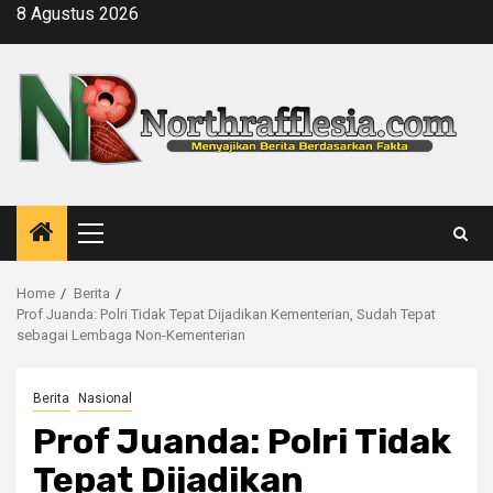
Skip
8 Agustus 2026
to
content
Primary
Menu
Home
Berita
Prof Juanda: Polri Tidak Tepat Dijadikan Kementerian, Sudah Tepat
sebagai Lembaga Non-Kementerian
Berita
Nasional
Prof Juanda: Polri Tidak
Tepat Dijadikan