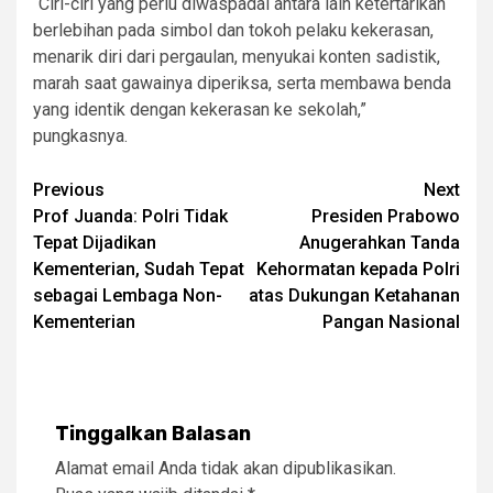
“Ciri-ciri yang perlu diwaspadai antara lain ketertarikan
berlebihan pada simbol dan tokoh pelaku kekerasan,
menarik diri dari pergaulan, menyukai konten sadistik,
marah saat gawainya diperiksa, serta membawa benda
yang identik dengan kekerasan ke sekolah,”
pungkasnya.
Post
Previous
Next
Prof Juanda: Polri Tidak
Presiden Prabowo
navigation
Tepat Dijadikan
Anugerahkan Tanda
Kementerian, Sudah Tepat
Kehormatan kepada Polri
sebagai Lembaga Non-
atas Dukungan Ketahanan
Kementerian
Pangan Nasional
Tinggalkan Balasan
Alamat email Anda tidak akan dipublikasikan.