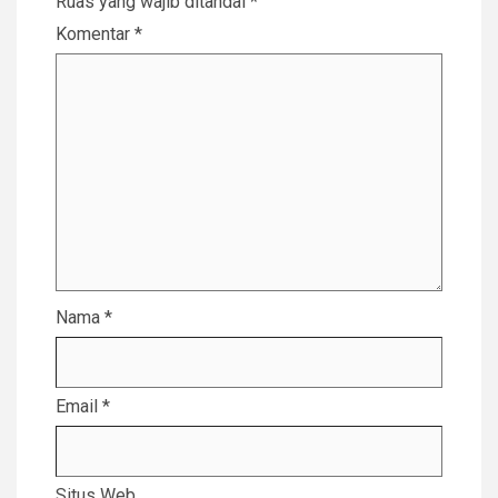
Ruas yang wajib ditandai
*
Komentar
*
Nama
*
Email
*
Situs Web