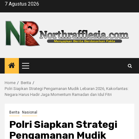
Skip
7 Agustus 2026
to
content
Primary
Menu
Home
Berita
Polri Siapkan Strategi Pengamanan Mudik Lebaran 2026, Kakorlantas:
Negara Harus Hadir Jaga Momentum Ramadan dan Idul Fitri
Berita
Nasional
Polri Siapkan Strategi
Pengamanan Mudik