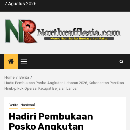
Skip
7 Agustus 2026
to
content
Primary
Menu
Home
Berita
Hadiri Pembukaan Posko Angkutan Lebaran 2026, Kakorlantas Pastikan
Hiruk-pikuk Operasi Ketupat Berjalan Lancar
Berita
Nasional
Hadiri Pembukaan
Posko Angkutan