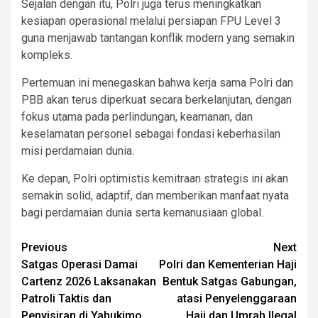
Sejalan dengan itu, Polri juga terus meningkatkan
kesiapan operasional melalui persiapan FPU Level 3
guna menjawab tantangan konflik modern yang semakin
kompleks.
Pertemuan ini menegaskan bahwa kerja sama Polri dan
PBB akan terus diperkuat secara berkelanjutan, dengan
fokus utama pada perlindungan, keamanan, dan
keselamatan personel sebagai fondasi keberhasilan
misi perdamaian dunia.
Ke depan, Polri optimistis kemitraan strategis ini akan
semakin solid, adaptif, dan memberikan manfaat nyata
bagi perdamaian dunia serta kemanusiaan global.
Post
Previous
Next
Satgas Operasi Damai
Polri dan Kementerian Haji
navigation
Cartenz 2026 Laksanakan
Bentuk Satgas Gabungan,
Patroli Taktis dan
atasi Penyelenggaraan
Penyisiran di Yahukimo
Haji dan Umrah Ilegal