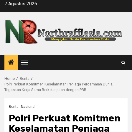
Skip
7 Agustus 2026
to
content
Primary
Menu
Home
Berita
Polri Perkuat Komitmen Keselamatan Penjaga Perdamaian Dunia,
Tegaskan Kerja Sama Berkelanjutan dengan PBB
Berita
Nasional
Polri Perkuat Komitmen
Keselamatan Penjaga