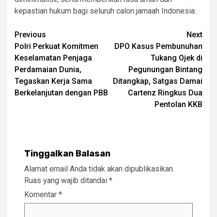
kepastian hukum bagi seluruh calon jamaah Indonesia.
Post
Previous
Next
Polri Perkuat Komitmen
DPO Kasus Pembunuhan
navigation
Keselamatan Penjaga
Tukang Ojek di
Perdamaian Dunia,
Pegunungan Bintang
Tegaskan Kerja Sama
Ditangkap, Satgas Damai
Berkelanjutan dengan PBB
Cartenz Ringkus Dua
Pentolan KKB
Tinggalkan Balasan
Alamat email Anda tidak akan dipublikasikan.
Ruas yang wajib ditandai
*
Komentar
*