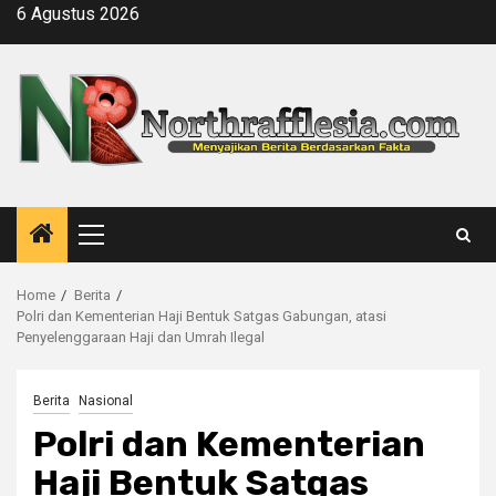
Skip
6 Agustus 2026
to
content
Primary
Menu
Home
Berita
Polri dan Kementerian Haji Bentuk Satgas Gabungan, atasi
Penyelenggaraan Haji dan Umrah Ilegal
Berita
Nasional
Polri dan Kementerian
Haji Bentuk Satgas