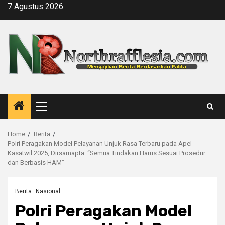
Skip
7 Agustus 2026
to
content
Primary
Menu
Home
Berita
Polri Peragakan Model Pelayanan Unjuk Rasa Terbaru pada Apel
Kasatwil 2025, Dirsamapta: “Semua Tindakan Harus Sesuai Prosedur
dan Berbasis HAM”
Berita
Nasional
Polri Peragakan Model