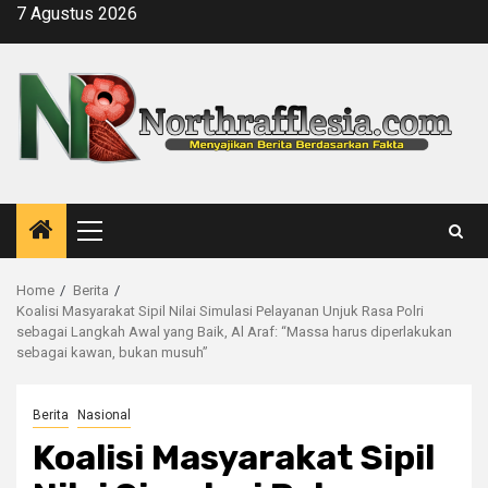
Skip
7 Agustus 2026
to
content
Primary
Menu
Home
Berita
Koalisi Masyarakat Sipil Nilai Simulasi Pelayanan Unjuk Rasa Polri
sebagai Langkah Awal yang Baik, Al Araf: “Massa harus diperlakukan
sebagai kawan, bukan musuh”
Berita
Nasional
Koalisi Masyarakat Sipil