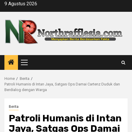
Skip
9 Agustus 2026
to
content
Primary
Menu
Home
Berita
Patroli Humanis di Intan Jaya, Satgas Ops Damai Cartenz Duduk dan
Berdialog dengan Warga
Berita
Patroli Humanis di Intan
Jaya, Satgas Ops Damai