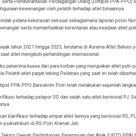
 serta Pemberantasan Perdagangan Orang (Dittipid PPA-PPO) Ba
hgunaan kewenangan oleh pelatih terhadap atlet binaannya.
tindak pidana kekerasan seksual sebagaimana laporan polisi N
angan serta memanfaatkan kerentanan atau keadaan atlet putri
i sejak tahun 2021 hingga 2025, terutama di Asrama Atlet Bekasi 
saat atlet mengikuti pertandingan internasional.
ku penerima kuasa dari para korban yang merupakan atlet putri pa
 Pelatih atlet panjat tebing Pelatnas yang saat ini telah diberhe
ttipid PPA-PPO Bareskrim Polri telah melakukan sejumlah langka
fikasi terhadap pelapor SD dan salah satu atlet berinisial PJ. Se
snya.
 klarifikasi terhadap empat atlet lainnya yang berinisial RS, PL,
 psikiatrikum di RS Polri Kramat Jati.
a Teknis Daerah Perlindungan Perempuan dan Anak (UPTD PPA) ti