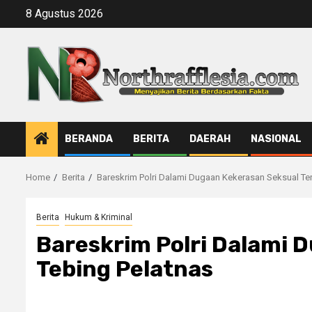
Skip
8 Agustus 2026
to
content
BERANDA
BERITA
DAERAH
NASIONAL
Home
Berita
Bareskrim Polri Dalami Dugaan Kekerasan Seksual Ter
Berita
Hukum & Kriminal
Bareskrim Polri Dalami 
Tebing Pelatnas