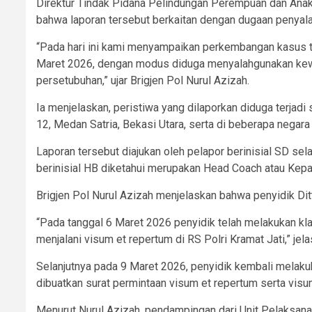
Direktur Tindak Pidana Pelindungan Perempuan dan Anak
bahwa laporan tersebut berkaitan dengan dugaan penyala
“Pada hari ini kami menyampaikan perkembangan kasus 
Maret 2026, dengan modus diduga menyalahgunakan kewen
persetubuhan,” ujar Brigjen Pol Nurul Azizah.
Ia menjelaskan, peristiwa yang dilaporkan diduga terjad
12, Medan Satria, Bekasi Utara, serta di beberapa negara 
Laporan tersebut diajukan oleh pelapor berinisial SD sela
berinisial HB diketahui merupakan Head Coach atau Kepala
Brigjen Pol Nurul Azizah menjelaskan bahwa penyidik Di
“Pada tanggal 6 Maret 2026 penyidik telah melakukan klari
menjalani visum et repertum di RS Polri Kramat Jati,” jela
Selanjutnya pada 9 Maret 2026, penyidik kembali melakukan
dibuatkan surat permintaan visum et repertum serta visum
Menurut Nurul Azizah, pendampingan dari Unit Pelaksan