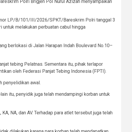
reskrim Polri Brigjen Pol Nurul Azizah menyampaikan
omor LP/B/101/III/2026/SPKT/Bareskrim Polri tanggal 3
 untuk melakukan perbuatan cabul hingga
yang berlokasi di Jalan Harapan Indah Boulevard No.10–
njat tebing Pelatnas. Sementara itu, pihak terlapor
ntikan oleh Federasi Panjat Tebing Indonesia (FPTI).
h penyelidikan awal.
lain itu, penyidik juga telah mendampingi korban untuk
 KA, NA, dan AV. Terhadap para atlet tersebut juga telah
dak dilakukan karena para korban telah mendapatkan