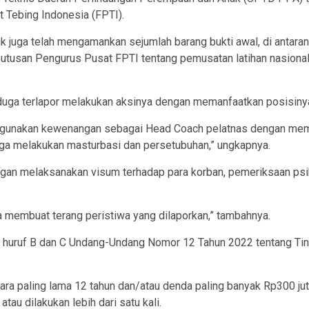
 Tebing Indonesia (FPTI).
dik juga telah mengamankan sejumlah barang bukti awal, di antar
eputusan Pengurus Pusat FPTI tentang pemusatan latihan nasiona
ga terlapor melakukan aksinya dengan memanfaatkan posisinya s
hgunakan kewenangan sebagai Head Coach pelatnas dengan meman
ga melakukan masturbasi dan persetubuhan,” ungkapnya.
gan melaksanakan visum terhadap para korban, pemeriksaan psik
a membuat terang peristiwa yang dilaporkan,” tambahnya.
 6 huruf B dan C Undang-Undang Nomor 12 Tahun 2022 tentang Ti
ara paling lama 12 tahun dan/atau denda paling banyak Rp300 jut
tau dilakukan lebih dari satu kali.