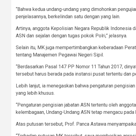
“Bahwa kedua undang-undang yang dimohonkan pengujian
penjelasannya, berkelindan satu dengan yang lain.
Artinya, anggota Kepolisian Negara Republik Indonesia 
ASN dan sejalan dengan tugas pokok Polri,” jelasnya.
Selain itu, MK juga mempertimbangkan keberadaan Pera
tentang Manajemen Pegawai Negeri Sipil.
“Berdasarkan Pasal 147 PP Nomor 11 Tahun 2017, dinyata
tersebut harus berada pada instansi pusat tertentu dan 
Lebih lanjut, ia menegaskan bahwa pengaturan pengisian 
yang lebih khusus.
“Pengaturan pengisian jabatan ASN tertentu oleh anggot
kelembagaan, Undang-Undang ASN tetap mengacu pada ke
Atas putusan tersebut, Prof. Panca Astawa menyampaika
“Terhadap putusan MK tersebut, saya memberikan apresi