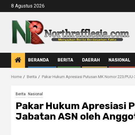
Skip
8 Agustus 2026
to
content
BERANDA
BERITA
DAERAH
NASIONAL
Home
Berita
Pakar Hukum Apresiasi Putusan MK Nomor 223/PUU-XX
Berita
Nasional
Pakar Hukum Apresiasi 
Jabatan ASN oleh Anggot