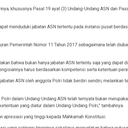
nya, khususnya Pasal 19 ayat (3) Undang-Undang ASN dan Pasal
dapat menduduki jabatan ASN tertentu pada instansi pusat berda
turan Pemerintah Nomor 11 Tahun 2017 sebagaimana telah diub
kan bahwa bukan hanya jabatan ASN tertentu saja yang dapat dii
pengisiannya harus berdasarkan kompetensi serta ketentuan pera
jabatan ASN oleh anggota Polri tidak berdiri sendiri, melainkan
a Polri dalam Undang-Undang ASN telah ternyata bukan merupakan 
tentuan yang diatur dalam Undang-Undang Polri,” tambahnya.
n apresiasi yang tinggi kepada Mahkamah Konstitusi.
asi yang setinggi-tingginya sekaligus menyatakan bahwa putusa