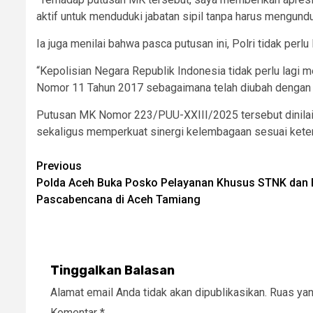
aktif untuk menduduki jabatan sipil tanpa harus mengundu
Ia juga menilai bahwa pasca putusan ini, Polri tidak per
“Kepolisian Negara Republik Indonesia tidak perlu lagi 
Nomor 11 Tahun 2017 sebagaimana telah diubah dengan Pe
Putusan MK Nomor 223/PUU-XXIII/2025 tersebut dinilai 
sekaligus memperkuat sinergi kelembagaan sesuai kete
Post
Previous
Polda Aceh Buka Posko Pelayanan Khusus STNK dan 
navigation
Pascabencana di Aceh Tamiang
Tinggalkan Balasan
Alamat email Anda tidak akan dipublikasikan.
Ruas yan
Komentar
*