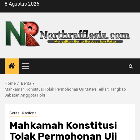
Skip
8 Agustus 2026
to
content
Primary
Menu
Home
Berita
Mahkamah Konstitusi Tolak Permohonan Uji Materi Terkait Rangkap
Jabatan Anggota Polri
Berita
Nasional
Mahkamah Konstitusi
Tolak Permohonan Uji