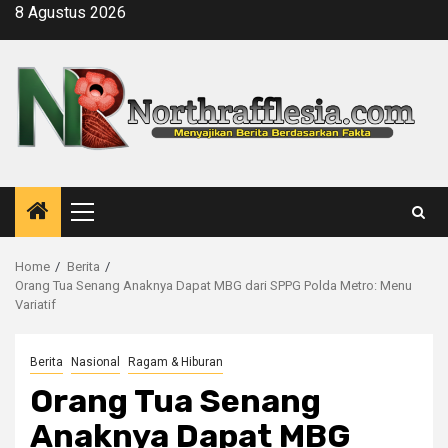
Skip
8 Agustus 2026
to
content
Primary
Menu
Home
Berita
Orang Tua Senang Anaknya Dapat MBG dari SPPG Polda Metro: Menu
Variatif
Berita
Nasional
Ragam & Hiburan
Orang Tua Senang
Anaknya Dapat MBG