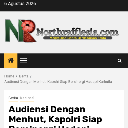
Skip
6 Agustus 2026
to
content
Primary
Menu
Home
Berita
Audiensi Dengan Menhut, Kapolri Siap Bersinergi Hadapi Karhutla
Berita
Nasional
Audiensi Dengan
Menhut, Kapolri Siap