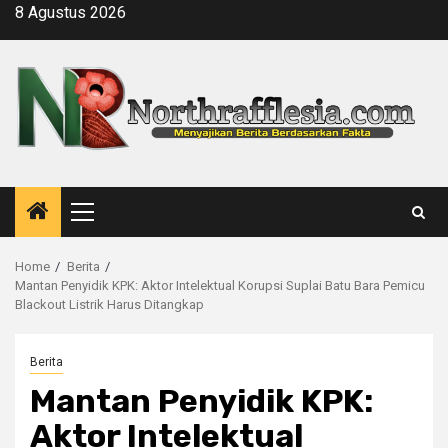
Skip
8 Agustus 2026
to
content
Primary
Menu
Home
Berita
Mantan Penyidik KPK: Aktor Intelektual Korupsi Suplai Batu Bara Pemicu
Blackout Listrik Harus Ditangkap
Berita
Mantan Penyidik KPK:
Aktor Intelektual