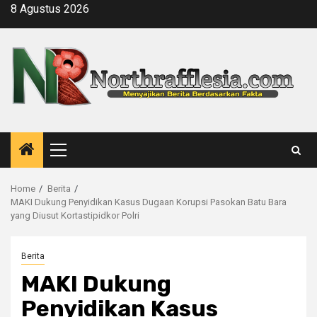
Skip
8 Agustus 2026
to
content
Primary
Menu
Home
Berita
MAKI Dukung Penyidikan Kasus Dugaan Korupsi Pasokan Batu Bara
yang Diusut Kortastipidkor Polri
Berita
MAKI Dukung
Penyidikan Kasus