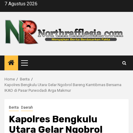
Skip
7 Agustus 2026
to
content
Primary
Menu
Home
Berita
Kapolres Bengkulu Utara Gelar Ngobrol Bareng Kamtibmas Bersama
IKAD di Pasar Purwodadi Arga Makmur
Berita
Daerah
Kapolres Bengkulu
Utara Gelar Ngobrol