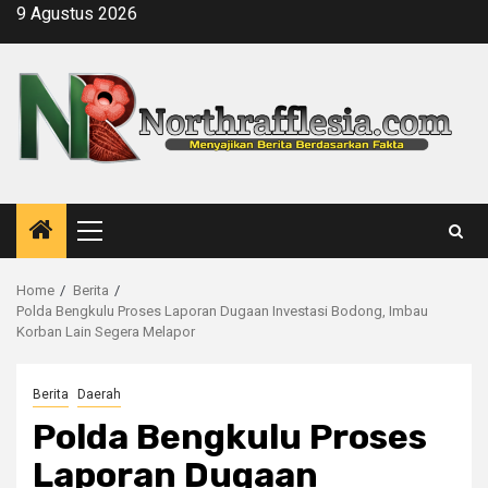
Skip
9 Agustus 2026
to
content
Primary
Menu
Home
Berita
Polda Bengkulu Proses Laporan Dugaan Investasi Bodong, Imbau
Korban Lain Segera Melapor
Berita
Daerah
Polda Bengkulu Proses
Laporan Dugaan