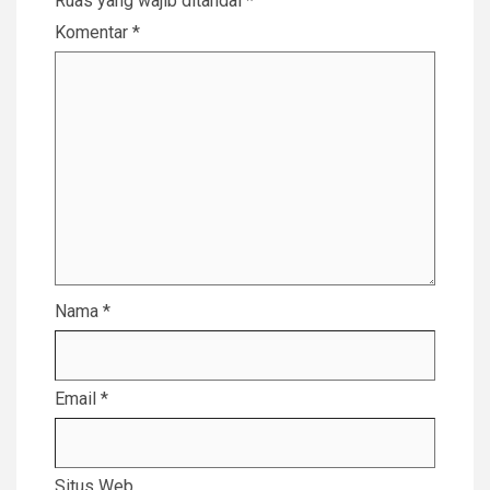
Ruas yang wajib ditandai
*
Komentar
*
Nama
*
Email
*
Situs Web