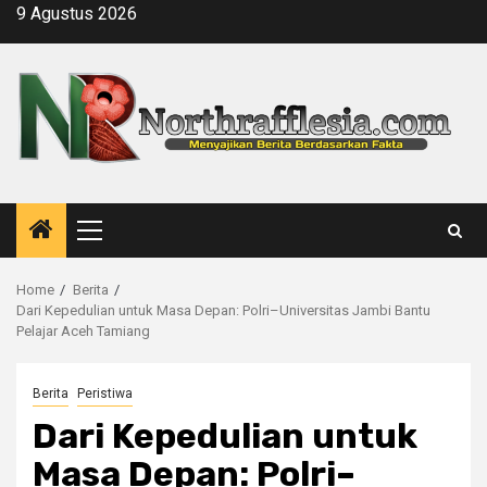
Skip
9 Agustus 2026
to
content
Primary
Menu
Home
Berita
Dari Kepedulian untuk Masa Depan: Polri–Universitas Jambi Bantu
Pelajar Aceh Tamiang
Berita
Peristiwa
Dari Kepedulian untuk
Masa Depan: Polri–