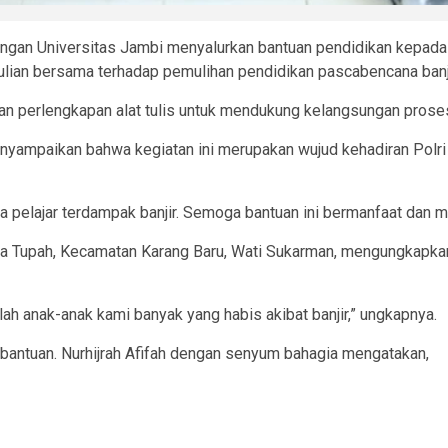
gan Universitas Jambi menyalurkan bantuan pendidikan kepada p
lian bersama terhadap pemulihan pendidikan pascabencana banji
 dan perlengkapan alat tulis untuk mendukung kelangsungan pros
nyampaikan bahwa kegiatan ini merupakan wujud kehadiran Polr
pelajar terdampak banjir. Semoga bantuan ini bermanfaat dan men
 Tupah, Kecamatan Karang Baru, Wati Sukarman, mengungkapkan 
ah anak-anak kami banyak yang habis akibat banjir,” ungkapnya.
bantuan. Nurhijrah Afifah dengan senyum bahagia mengatakan,