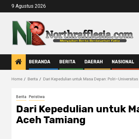
Skip
9 Agustus 2026
to
content
BERANDA
BERITA
DAERAH
NASIONAL
Home
Berita
Dari Kepedulian untuk Masa Depan: Polri–Universitas
Berita
Peristiwa
Dari Kepedulian untuk Ma
Aceh Tamiang