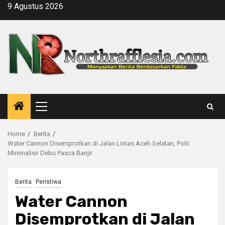
Skip
9 Agustus 2026
to
content
Primary
Menu
Home
Berita
Water Cannon Disemprotkan di Jalan Lintas Aceh Selatan, Polri
Minimalisir Debu Pasca Banjir
Berita
Peristiwa
Water Cannon
Disemprotkan di Jalan