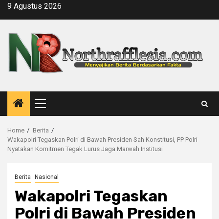
Skip
9 Agustus 2026
to
content
Primary
Menu
Home
Berita
Wakapolri Tegaskan Polri di Bawah Presiden Sah Konstitusi, PP Polri
Nyatakan Komitmen Tegak Lurus Jaga Marwah Institusi
Berita
Nasional
Wakapolri Tegaskan
Polri di Bawah Presiden