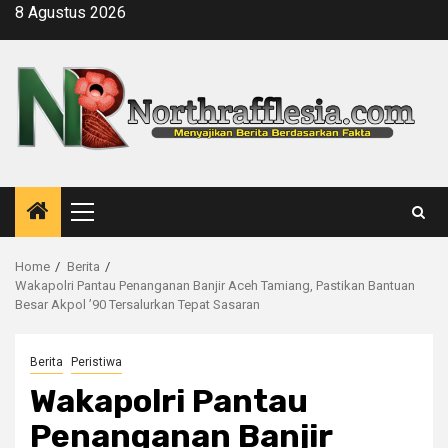
Skip
8 Agustus 2026
to
content
Primary
Menu
Home
Berita
Wakapolri Pantau Penanganan Banjir Aceh Tamiang, Pastikan Bantuan
Besar Akpol ’90 Tersalurkan Tepat Sasaran
Berita
Peristiwa
Wakapolri Pantau
Penanganan Banjir