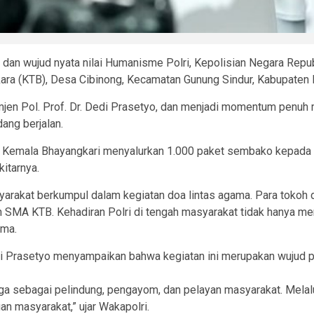
an wujud nyata nilai Humanisme Polri, Kepolisian Negara Repub
ara (KTB), Desa Cibinong, Kecamatan Gunung Sindur, Kabupaten
omjen Pol. Prof. Dr. Dedi Prasetyo, dan menjadi momentum penuh
ng berjalan.
n Kemala Bhayangkari menyalurkan 1.000 paket sembako kepada 
itarnya.
arakat berkumpul dalam kegiatan doa lintas agama. Para tokoh 
SMA KTB. Kehadiran Polri di tengah masyarakat tidak hanya m
ama.
di Prasetyo menyampaikan bahwa kegiatan ini merupakan wujud p
uga sebagai pelindung, pengayom, dan pelayan masyarakat. Melalui 
n masyarakat,” ujar Wakapolri.