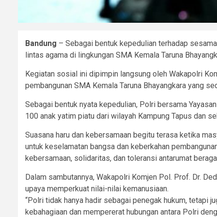
Bandung
– Sebagai bentuk kepedulian terhadap sesama d
lintas agama di lingkungan SMA Kemala Taruna Bhayangk
Kegiatan sosial ini dipimpin langsung oleh Wakapolri K
pembangunan SMA Kemala Taruna Bhayangkara yang seda
Sebagai bentuk nyata kepedulian, Polri bersama Yayasa
100 anak yatim piatu dari wilayah Kampung Tapus dan sek
Suasana haru dan kebersamaan begitu terasa ketika masy
untuk keselamatan bangsa dan keberkahan pembangunan 
kebersamaan, solidaritas, dan toleransi antarumat berag
Dalam sambutannya, Wakapolri Komjen Pol. Prof. Dr. De
upaya memperkuat nilai-nilai kemanusiaan.
“Polri tidak hanya hadir sebagai penegak hukum, tetapi j
kebahagiaan dan mempererat hubungan antara Polri denga