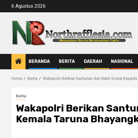
Skip
6 Agustus 2026
to
content
BERANDA
BERITA
DAERAH
NASIONAL
Home
Berita
Wakapolri Berikan Santunan dan Bakti Sosial Kepad
Berita
Wakapolri Berikan Santu
Kemala Taruna Bhayangk