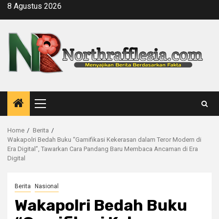
Skip
8 Agustus 2026
to
content
Primary
Menu
Home
Berita
Wakapolri Bedah Buku “Gamifikasi Kekerasan dalam Teror Modern di
Era Digital”, Tawarkan Cara Pandang Baru Membaca Ancaman di Era
Digital
Berita
Nasional
Wakapolri Bedah Buku