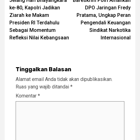
Jelang Hari Bhayangkara
Bareskrim Polri Amankan
navigation
ke-80, Kapolri Jadikan
DPO Jaringan Fredy
Ziarah ke Makam
Pratama, Ungkap Peran
Presiden RI Terdahulu
Pengendali Keuangan
Sebagai Momentum
Sindikat Narkotika
Refleksi Nilai Kebangsaan
Internasional
Tinggalkan Balasan
Alamat email Anda tidak akan dipublikasikan.
Ruas yang wajib ditandai
*
Komentar
*