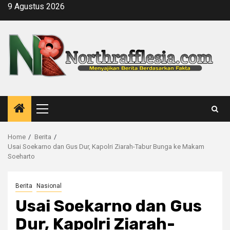
Skip
9 Agustus 2026
to
content
Primary
Menu
Home
Berita
Usai Soekarno dan Gus Dur, Kapolri Ziarah-Tabur Bunga ke Makam
Soeharto
Berita
Nasional
Usai Soekarno dan Gus
Dur, Kapolri Ziarah-