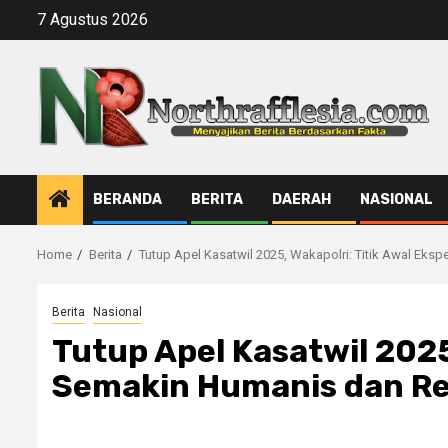
Skip
7 Agustus 2026
to
content
BERANDA
BERITA
DAERAH
NASIONAL
Home
Berita
Tutup Apel Kasatwil 2025, Wakapolri: Titik Awal Eks
Berita
Nasional
Tutup Apel Kasatwil 2025,
Semakin Humanis dan Re