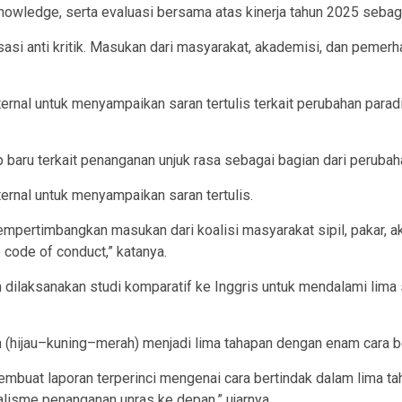
owledge, serta evaluasi bersama atas kinerja tahun 2025 sebagai
asi anti kritik. Masukan dari masyarakat, akademisi, dan pemerha
sternal untuk menyampaikan saran tertulis terkait perubahan para
aru terkait penanganan unjuk rasa sebagai bagian dari perubahan
ternal untuk menyampaikan saran tertulis.
ertimbangkan masukan dari koalisi masyarakat sipil, pakar, ak
code of conduct,” katanya.
 dilaksanakan studi komparatif ke Inggris untuk mendalami lima 
n (hijau–kuning–merah) menjadi lima tahapan dengan enam cara b
buat laporan terperinci mengenai cara bertindak dalam lima ta
alisme penanganan unras ke depan,” ujarnya.