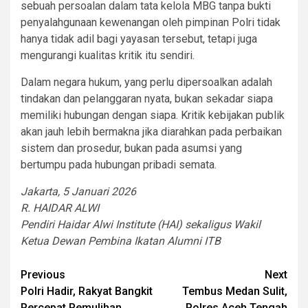
sebuah persoalan dalam tata kelola MBG tanpa bukti
penyalahgunaan kewenangan oleh pimpinan Polri tidak
hanya tidak adil bagi yayasan tersebut, tetapi juga
mengurangi kualitas kritik itu sendiri.
Dalam negara hukum, yang perlu dipersoalkan adalah
tindakan dan pelanggaran nyata, bukan sekadar siapa
memiliki hubungan dengan siapa. Kritik kebijakan publik
akan jauh lebih bermakna jika diarahkan pada perbaikan
sistem dan prosedur, bukan pada asumsi yang
bertumpu pada hubungan pribadi semata.
Jakarta, 5 Januari 2026
R. HAIDAR ALWI
Pendiri Haidar Alwi Institute (HAI) sekaligus Wakil
Ketua Dewan Pembina Ikatan Alumni ITB
Post
Previous
Next
Polri Hadir, Rakyat Bangkit
Tembus Medan Sulit,
navigation
Percepat Pemulihan
Polres Aceh Tengah