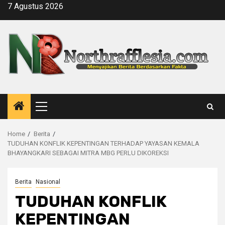
Skip
7 Agustus 2026
to
content
Primary
Menu
Home
Berita
TUDUHAN KONFLIK KEPENTINGAN TERHADAP YAYASAN KEMALA
BHAYANGKARI SEBAGAI MITRA MBG PERLU DIKOREKSI
Berita
Nasional
TUDUHAN KONFLIK
KEPENTINGAN