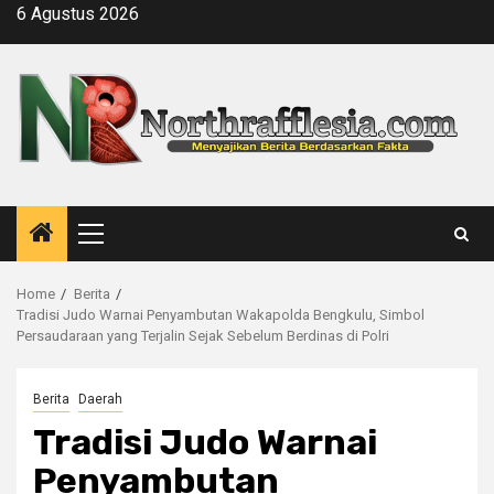
Skip
6 Agustus 2026
to
content
Primary
Menu
Home
Berita
Tradisi Judo Warnai Penyambutan Wakapolda Bengkulu, Simbol
Persaudaraan yang Terjalin Sejak Sebelum Berdinas di Polri
Berita
Daerah
Tradisi Judo Warnai
Penyambutan