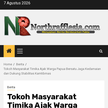
Skip
7 Agustus 2026
to
content
Primary
Menu
Home
Berita
Tokoh Masyarakat Timika Ajak Warga Papua Bersatu Jaga Kedamaian
dan Dukung Stabilitas Kamtibmas
Berita
Tokoh Masyarakat
Timika Ajak Warga