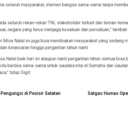
aimana seluruh masyarakat, elemen bangsa sama-sama tanpa mem
da seluruh rekan-rekan TNI, stakeholder terkait dan teman-teman
sar, negara yang terus menjaga kesatuan dan persatuan,” tambah
alam Misa Natal ini juga bisa mendoakan masyarakat yang sedang m
an kelancaran hingga pergantian tahun nanti.
 Natal baik hari ini ataupun nanti pergantian tahun semua bisa be
ita berdoa sama-sama untuk saudara kita di Sumatra dan saudara k
a,” tutup Sigit.
engungsi di Pesisir Selatan
Satgas Humas Oper