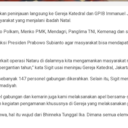
kan peninjauan langsung ke Gereja Katedral dan GPIB Immanuel J
arakat yang menjalani ibadah Natal.
 Polkam, Menko PMK, Mendagri, Panglima TNI, Kemenag dan stak
nstruksi Presiden Prabowo Subianto agar masyarakat bisa mendap
terkait operasi Nataru di dalamnya kita mengamankan masyaraka
gantian tahun,” kata Sigit usai meninjau Gereja Katedral, Jakar
sebanyak 147 personel gabungan dikerahkan. Selain itu, Sigit 
madiyah.
nel gabungan dan kemarin juga kami melaksanakan apel bersama-s
egiatan pengamanan khususnya di Gereja yang melaksanakan pera
hwa, hal itu wujud dari Bhinneka Tunggal Ika. Dimana semua el