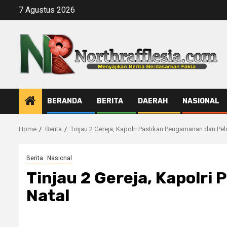
Skip
7 Agustus 2026
to
content
BERANDA
BERITA
DAERAH
NASIONAL
Home
Berita
Tinjau 2 Gereja, Kapolri Pastikan Pengamanan dan Pe
Berita
Nasional
Tinjau 2 Gereja, Kapolr
Natal