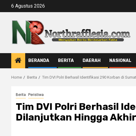
Skip
6 Agustus 2026
to
content
BERANDA
BERITA
DAERAH
NASIONAL
Home
Berita
Tim DVI Polri Berhasil Identifikasi 290 Korban di Sum
Berita
Peristiwa
Tim DVI Polri Berhasil Id
Dilanjutkan Hingga Akhi