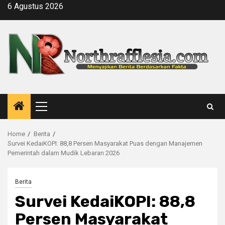
Skip
6 Agustus 2026
to
content
Primary
Menu
Home
Berita
Survei KedaiKOPI: 88,8 Persen Masyarakat Puas dengan Manajemen
Pemerintah dalam Mudik Lebaran 2026
Berita
Survei KedaiKOPI: 88,8
Persen Masyarakat