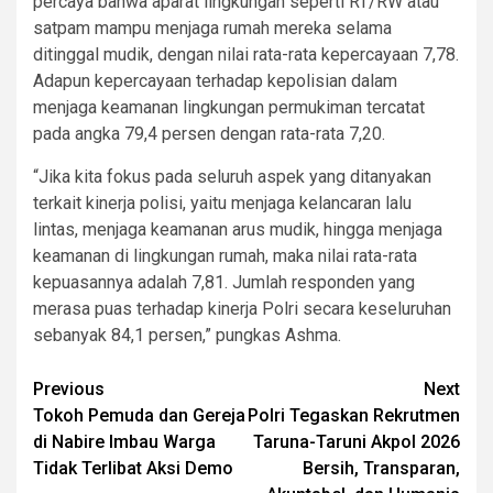
percaya bahwa aparat lingkungan seperti RT/RW atau
satpam mampu menjaga rumah mereka selama
ditinggal mudik, dengan nilai rata-rata kepercayaan 7,78.
Adapun kepercayaan terhadap kepolisian dalam
menjaga keamanan lingkungan permukiman tercatat
pada angka 79,4 persen dengan rata-rata 7,20.
“Jika kita fokus pada seluruh aspek yang ditanyakan
terkait kinerja polisi, yaitu menjaga kelancaran lalu
lintas, menjaga keamanan arus mudik, hingga menjaga
keamanan di lingkungan rumah, maka nilai rata-rata
kepuasannya adalah 7,81. Jumlah responden yang
merasa puas terhadap kinerja Polri secara keseluruhan
sebanyak 84,1 persen,” pungkas Ashma.
Post
Previous
Next
Tokoh Pemuda dan Gereja
Polri Tegaskan Rekrutmen
navigation
di Nabire Imbau Warga
Taruna-Taruni Akpol 2026
Tidak Terlibat Aksi Demo
Bersih, Transparan,