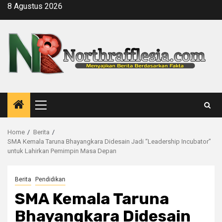
Skip
8 Agustus 2026
to
content
Primary
Menu
Home
Berita
SMA Kemala Taruna Bhayangkara Didesain Jadi “Leadership Incubator”
untuk Lahirkan Pemimpin Masa Depan
Berita
Pendidikan
SMA Kemala Taruna
Bhayangkara Didesain